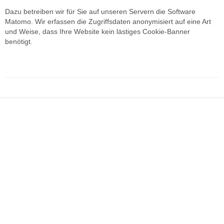
Zugriffsanalyse
Dazu betreiben wir für Sie auf unseren Servern die Software
mit Matomo
Matomo. Wir erfassen die Zugriffsdaten anonymisiert auf eine Art
und Weise, dass Ihre Website kein lästiges Cookie-Banner
Netzwerksicherheit
benötigt.
Web-
Applikationen
Penetrationstests
Über
uns
Referenzen
Kontakt