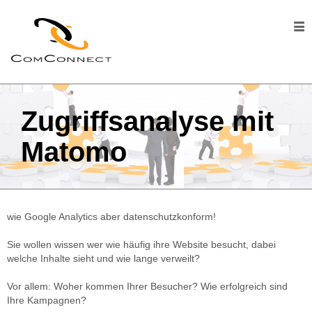
ComConnect
Leistungen
E-mail-
Marketing
Zugriffsanalyse mit
E-mail-
Matomo
Sicherheit
Sicherheits-
Webhosting
wie Google Analytics aber datenschutzkonform!
Domain-
Management
Sie wollen wissen wer wie häufig ihre Website besucht, dabei
welche Inhalte sieht und wie lange verweilt?
SSL/TLS-
Zertifkate-
Vor allem: Woher kommen Ihrer Besucher? Wie erfolgreich sind
Management
Ihre Kampagnen?