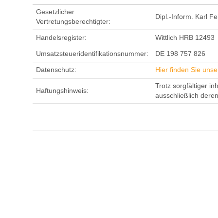
Zugriffsanalyse
Gesetzlicher
mit Matomo
Dipl.-Inform. Karl F
Vertretungsberechtigter:
Netzwerksicherheit
Handelsregister:
Wittlich HRB 12493
Umsatzsteueridentifikationsnummer:
DE 198 757 826
Web-
Applikationen
Datenschutz:
Hier finden Sie uns
Penetrationstests
Trotz sorgfältiger in
Haftungshinweis:
ausschließlich deren
Über
uns
Referenzen
Kontakt