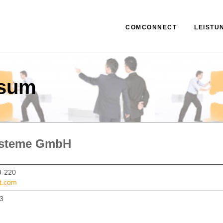
COMCONNECT
LEISTU
ssum
ysteme GmbH
9-220
t.com
23