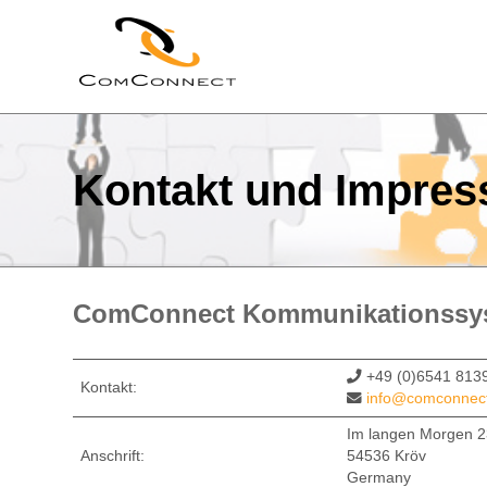
ComConnect
Leistungen
E-mail-
Marketing
Kontakt und Impre
E-mail-
Sicherheit
Sicherheits-
Webhosting
ComConnect Kommunikationss
Domain-
Management
+49 (0)6541 813
Kontakt:
info@comconnec
SSL/TLS-
Zertifkate-
Im langen Morgen 
Management
Anschrift:
54536 Kröv
Germany